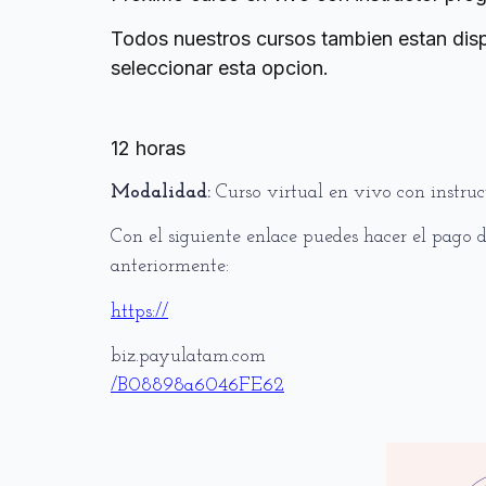
Todos nuestros cursos tambien estan dis
seleccionar esta opcion.
Duración
12 horas
Modalidad:
Curso virtual en vivo con instruct
Con el siguiente enlace puedes hacer el pago de
anteriormente:
https://
biz.payulatam.com
/B08898a6046FE62