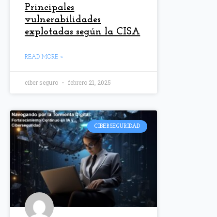
Principales
vulnerabilidades
explotadas según la CISA
READ MORE »
ciber seguro
febrero 21, 2025
CIBERSEGURIDAD