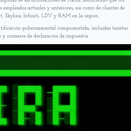
algunas de las afirmaciones de Akira, admitiendo que los
s empleados actuales y anteriores, así como de clientes de
lt, Skyline, Infiniti, LDV y RAM en la región.
ntificación gubernamental comprometida, incluidas tarjetas
es y números de declaración de impuestos.