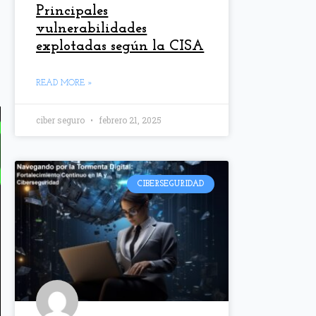
Principales
vulnerabilidades
explotadas según la CISA
READ MORE »
ciber seguro
febrero 21, 2025
CIBERSEGURIDAD