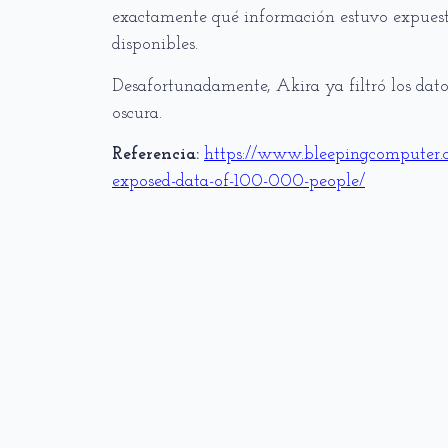
exactamente qué información estuvo expuest
disponibles.
Desafortunadamente, Akira ya filtró los dato
oscura.
Referencia:
https://www.bleepingcomputer.c
exposed-data-of-100-000-people/