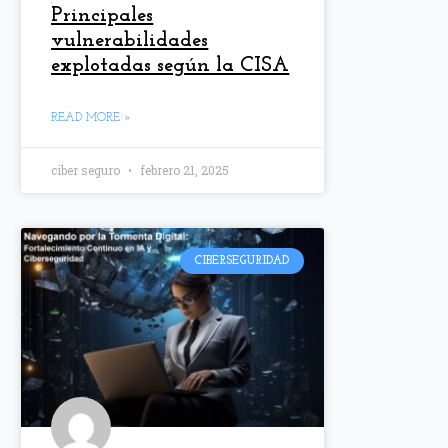
Principales
vulnerabilidades
explotadas según la CISA
READ MORE »
ciber seguro
febrero 21, 2025
CIBERSEGURIDAD