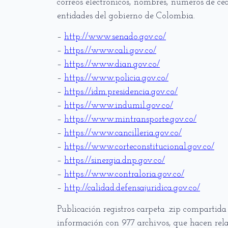
correos electrónicos, nombres, números de cé
entidades del gobierno de Colombia.
–
http://www.senado.gov.co/
–
https://www.cali.gov.co/
–
https://www.dian.gov.co/
–
https://www.policia.gov.co/
–
https://idm.presidencia.gov.co/
–
https://www.indumil.gov.co/
–
https://www.mintransporte.gov.co/
–
https://www.cancilleria.gov.co/
–
https://www.corteconstitucional.gov.co/
–
https://sinergia.dnp.gov.co/
–
https://www.contraloria.gov.co/
–
http://calidad.defensajuridica.gov.co/
Publicación registros carpeta .zip compartida
información con 977 archivos, que hacen rela