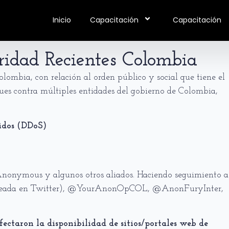
Inicio
Capacitación
Capacitación
ridad Recientes Colombia
lombia, con relación al orden público y social que tiene el
ques contra múltiples entidades del gobierno de Colombia,
gidos (DDoS)
Anonymous y algunos otros aliados. Haciendo seguimiento a
ada en Twitter), @YourAnonOpCOL, @AnonFuryInter,
fectaron la disponibilidad de sitios/portales web de