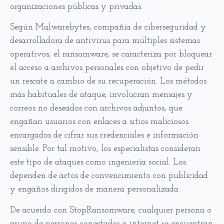
organizaciones públicas y privadas.
Según Malwarebytes, compañía de ciberseguridad y
desarrolladora de antivirus para múltiples sistemas
operativos, el ransomware, se caracteriza por bloquear
el acceso a archivos personales con objetivo de pedir
un rescate a cambio de su recuperación. Los métodos
más habituales de ataque, involucran mensajes y
correos no deseados con archivos adjuntos, que
engañan usuarios con enlaces a sitios maliciosos
encargados de cifrar sus credenciales e información
sensible. Por tal motivo, los especialistas consideran
este tipo de ataques como ingeniería social. Los
dependen de actos de convencimiento con publicidad
y engaños dirigidos de manera personalizada.
De acuerdo con StopRansomware, cualquier persona o
grupo de personas conectados a internet se encuentran