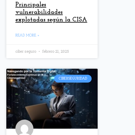
Principales
vulnerabilidades
explotadas según la CISA
READ MORE »
ciber seguro
febrero 21, 2025
CIBERSEGURIDAD