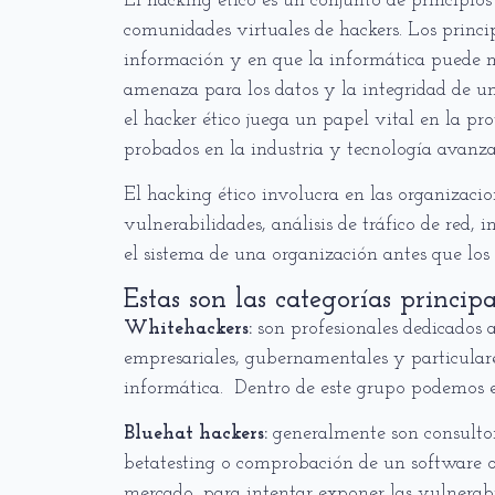
El hacking ético es un conjunto de principios 
comunidades virtuales de hackers. Los princip
información y en que la informática puede m
amenaza para los datos y la integridad de u
el hacker ético juega un papel vital en la pr
probados en la industria y tecnología avanz
El hacking ético involucra en las organizac
vulnerabilidades, análisis de tráfico de red, 
el sistema de una organización antes que los 
Estas son las categorías principa
Whitehackers:
son profesionales dedicados 
empresariales, gubernamentales y particulare
informática. Dentro de este grupo podemos e
Bluehat hackers:
generalmente son consultore
betatesting o comprobación de un software o
mercado, para intentar exponer las vulnerabi