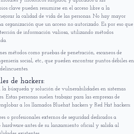
morales y filosóficos surgidos, y aplicados a las
ios clave pueden resumirse en el acceso libre a la
ejorar la calidad de vida de las personas. No hay mayor
na organización que un acceso no autorizado. Es por eso que
otección de información valiosa, utilizando métodos
ada.
iones métodos como pruebas de penetración, escaneos de
ingeniería social, etc., que pueden encontrar puntos débiles en
delincuentes.
les de hackers:
a la búsqueda y solución de vulnerabilidades en sistemas
s. Estas personas suelen trabajar para las empresas de
nglobar a los llamados Bluehat hackers y Red Hat hackers:
s o profesionales externos de seguridad dedicados a
 hardware antes de su lanzamiento oficial y salida al
lidades existentes.