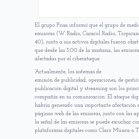
El grupo Prisa informó que el grupo de medi
emisoras (W Radio, Caracol Radio, Tropican
40), junto a sus activos digitales fueron obje
que desde las 3:00 de la mañana, las emisora
afectadas por el ciberataque.
“Actualmente, los sistemas de
emisión de publicidad, operaciones, de gestió
publicación digital y streaming son los princ
compañía en su comunicación. El ataque digi
habría generado una importante afectación en
páginas web de las emisoras, junto con las a
la señal de las emisoras se puede escuchar c
plataformas digitales como Claro Música o T