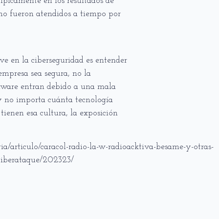
 típicamente en los resultados de
 no fueron atendidos a tiempo por
e en la ciberseguridad es entender
empresa sea segura, no la
somware entran debido a una mala
 y no importa cuánta tecnología
tienen esa cultura, la exposición
a/articulo/caracol-radio-la-w-radioacktiva-besame-y-otras-
-ciberataque/202323/