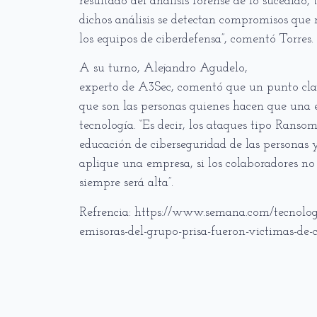
resultado del análisis forense de lo sucedido,
dichos análisis se detectan compromisos que
los equipos de ciberdefensa”, comentó Torres.
A su turno, Alejandro Agudelo,
experto de A3Sec, comentó que un punto clav
que son las personas quienes hacen que una 
tecnología. “Es decir, los ataques tipo Ran
educación de ciberseguridad de las personas
aplique una empresa, si los colaboradores no 
siempre será alta”.
Refrencia: https://www.semana.com/tecnologi
emisoras-del-grupo-prisa-fueron-victimas-de