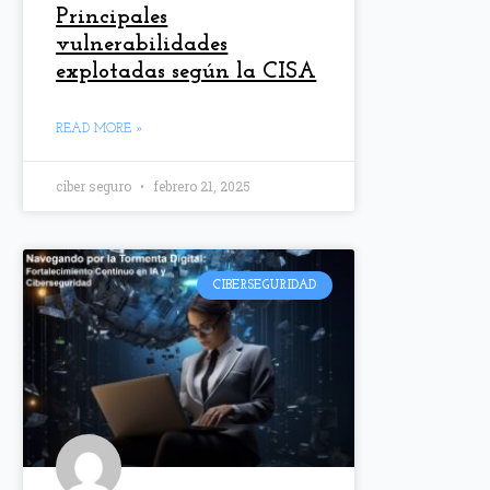
Principales
vulnerabilidades
explotadas según la CISA
READ MORE »
ciber seguro
febrero 21, 2025
CIBERSEGURIDAD