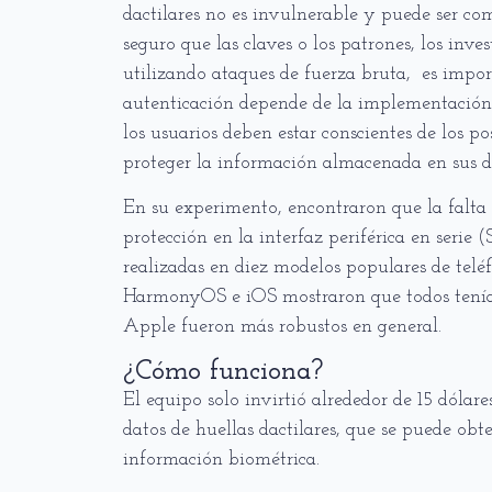
dactilares no es invulnerable y puede ser c
seguro que las claves o los patrones, los inv
utilizando ataques de fuerza bruta, es impor
autenticación depende de la implementación y
los usuarios deben estar conscientes de los p
proteger la información almacenada en sus di
En su experimento, encontraron que la falta 
protección en la interfaz periférica en serie 
realizadas en diez modelos populares de telé
HarmonyOS e iOS mostraron que todos tenían
Apple fueron más robustos en general.
¿Cómo funciona?
El equipo solo invirtió alrededor de 15 dólar
datos de huellas dactilares, que se puede ob
información biométrica.