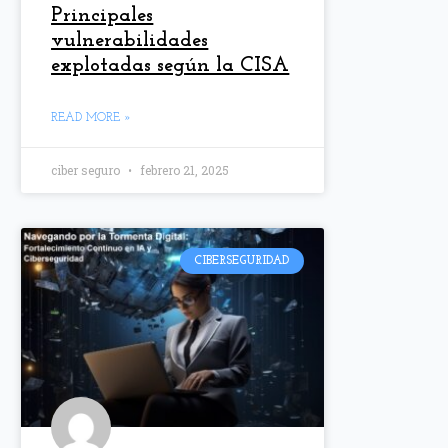
Principales
vulnerabilidades
explotadas según la CISA
READ MORE »
ciber seguro
febrero 21, 2025
CIBERSEGURIDAD