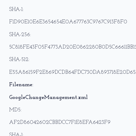
SHA-1:
F1D90E10E6E3654654E0A677763C9767C913F8F0
SHA-256:
5C818FE43F05F4773AD20E0862280B0D5C66611BB
SHA-512:
E55A86159F2E869DCDB64FDC730DA893718E20D65
Filename:
GoogleChangeManagement.xml
MD5:
AF2D86042602CBBDCC7F1E8EFA6423F9
SHA-1: