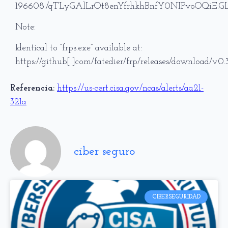
196608:/qTLyGAlLrOt8enYfrhkhBnfY0NIPvoOQiE:G
Note:
Identical to “frps.exe” available at:
https://github[.]com/fatedier/frp/releases/download/
Referencia:
https://us-cert.cisa.gov/ncas/alerts/aa21-
321a
ciber seguro
CIBERSEGURIDAD