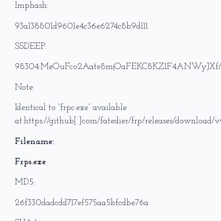
Imphash:
93a138801d9601e4c36e6274c8b9d111
SSDEEP:
98304:MeOuFco2Aate8mjOaFEKC8KZ1F4ANWyJXf/X
Note:
Identical to “frpc.exe” available
at:https://github[.]com/fatedier/frp/releases/downloa
Filename:
Frps.exe
MD5:
26f330dadcdd717ef575aa5bfcdbe76a