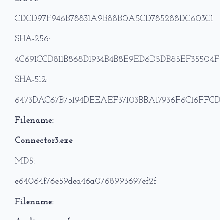
CDCD97F946B78831A9B88B0A5CD785288DC603C1
SHA-256:
4C691CCD811B868D1934B4B8E9ED6D5DB85EF35504
SHA-512:
6473DAC67B75194DEEAEF37103BBA17936F6C16FFC
Filename:
Connector3.exe
MD5:
e64064f76e59dea46a0768993697ef2f
Filename: