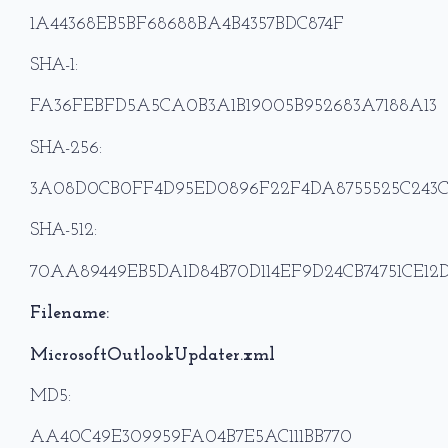
1A44368EB5BF68688BA4B4357BDC874F
SHA-1:
FA36FEBFD5A5CA0B3A1B19005B952683A7188A13
SHA-256:
3A08D0CB0FF4D95ED0896F22F4DA8755525C243C
SHA-512:
70AA89449EB5DA1D84B70D114EF9D24CB74751CE12D
Filename:
MicrosoftOutlookUpdater.xml
MD5:
AA40C49E309959FA04B7E5AC111BB770