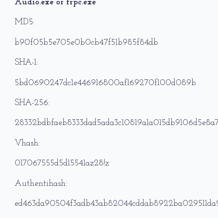
Audio.exe or frpc.exe
MD5:
b90f05b5e705e0b0cb47f51b985f84db
SHA-1:
5bd0690247dc1e446916800af169270f100d089b
SHA-256:
28332bdbfaeb8333dad5ada3c10819a1a015db9106d5e8a7
Vhash:
017067555d5d15541az28!z
Authentihash:
ed463da90504f3adb43ab82044cddab8922ba029511da