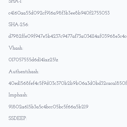
SHA-1:
c4160aa55d092cf916a98f3b3ee8b940f2755053
SHA-256:
d7982ffe09f947e5b4237c9477af73a034114af03968e3c4
Vhash:
017057555d6d141az25!z
Authentihash:
40ed1568fef4c5f9d03c370b2b9b06a3d0bd32caca1850
Imphash:
91802a615b3a5c4bcc05bc5f66a5b219
SSDEEP: