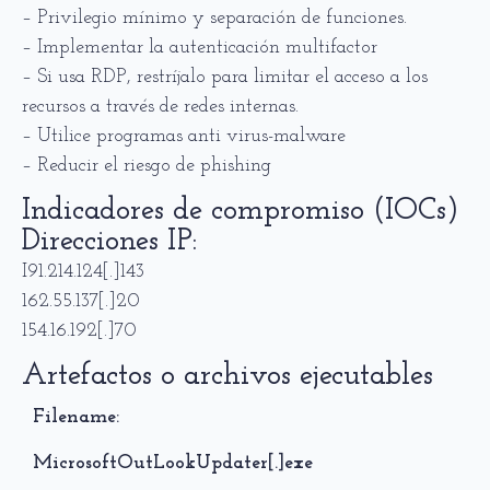
– Privilegio mínimo y separación de funciones.
– Implementar la autenticación multifactor
– Si usa RDP, restríjalo para limitar el acceso a los
recursos a través de redes internas.
– Utilice programas anti virus-malware
– Reducir el riesgo de phishing
Indicadores de compromiso (IOCs)
Direcciones IP:
I91.214.124[.]143
162.55.137[.]20
154.16.192[.]70
Artefactos o archivos ejecutables
Filename:
MicrosoftOutLookUpdater[.]exe