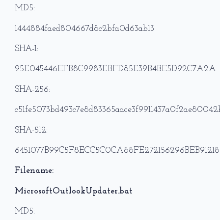
MD5:
1444884faed804667d8c2bfa0d63ab13
SHA-1:
95E045446EFB8C9983EBFD85E39B4BE5D92C7A2A
SHA-256:
c51fe5073bd493c7e8d83365aace3f9911437a0f2ae8004
SHA-512:
6451077B99C5F8ECC5C0CA88FE272156296BEB912
Filename:
MicrosoftOutlookUpdater.bat
MD5: